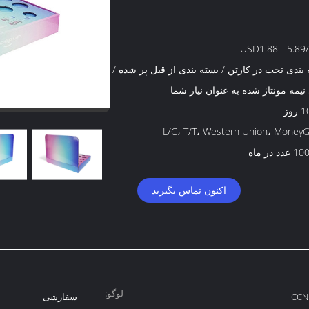
USD1.88 - 5.89
بندی تخت در کارتن / بسته بندی از قبل پر شده / بسته
نیمه مونتاژ شده به عنوان نیاز شما
وز
L/C، T/T، Western Union، Money
د در ماه
اکنون تماس بگیرید
لوگو:
سفارشی