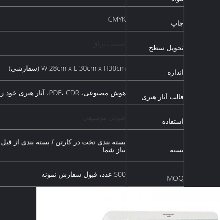
CMYK
چاپ
لمینیت براق
تحویل سطح
W 28cm x L 30cm x H30cm (سفارشی)
اندازه
هوش مصنوعی، PDF، CDR، آثار هنری خود را دنبال کنید
قالب آثار هنری
صوتی موسیقی
استفاده
بسته بندی تخت در کارتن / بسته بندی از قبل 
بسته
نیاز شما
500 عدد، قبول سفارش نمونه
MOQ