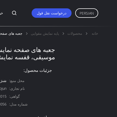
درخواست نقل قول
خو
PERSIAN
خانه
محصولات
پایه نمایش مقوایی
جعبه های صفحه
جعبه های صفحه نمای
موسیقی، قفسه نمایش 
جزئیات محصول:
محل منبع:
شنژن
نام تجاری:
ojun
گواهی:
2015
شماره مدل:
0056