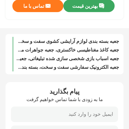
بهترین قیمت
تماس با ما
جعبه بسته بندی لوازم آرایشی کشوی سفت و سخت سفارشی سازی مقوایی پایدار
جعبه کاغذ مغناطیسی خاکستری، جعبه جواهرات مقوایی بازیافتی چاپ افست
درباره ما
جعبه اسباب بازی شخصی سازی شده تبلیغاتی، جعبه اسباب بازی آموزشی راه راه برای کودکان
جعبه الکترونیک سفارشی سفت و سخت، بسته بندی کاغذ بسته بندی 2 تکه درب بسته 2.25 میلی متر ضخامت
تور کارخانه
جعبه بسته بندی پوشاک بسته بندی ابریشم با درب مقوای رنگارنگ
جعبه هدیه شمع بسته بندی زیبایی، جعبه شمع سیلندر با ابریشم
کنترل کیفیت
جعبه های بسته بندی لوکس لوازم آرایشی و بهداشتی جعبه های هدیه کاغذی جواهرات به ضخامت 3.3 میلی متر
جعبه های مقوایی کرافت سفارشی بسته بندی مواد غذایی کاغذی قابل بازیافت
با ما تماس بگیرید
صفحه نمایش مقوایی چاپ شده کریسمس بسته بندی شکلاتی برای سوپرمارکت
لوگوی سفارشی جعبه های جواهرات کاغذی کوچک مقوایی بازیافتی CMYK
اخبار
پیام بگذارید
جعبه‌های بسته‌بندی اسباب‌بازی سفارشی مهر زنی داغ چاپ شده لوکس سازگار با محیط زیست برای هدیه
ما به زودی با شما تماس خواهیم گرفت
5 کشو مقوایی جعبه آب نبات کرافت کاغذ سفت و سخت برای گلدان
پرونده ها
جعبه بسته بندی شمع صورتی کاغذ کرافت به ضخامت 2.5 میلی متر برای پوشش شیشه ای
جعبه بسته بندی پوشاک لوکس مقوا CDR تمام رنگی چاپ شده برای پیراهن نوزاد
درخواست نقل قول
جعبه های مقوایی کیک صورتی جعبه کاغذی تاشو با پنجره