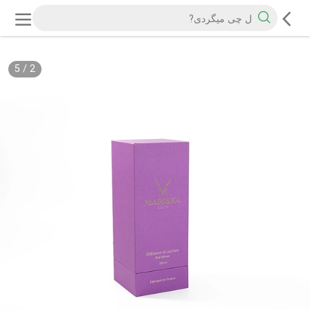
5
/
2