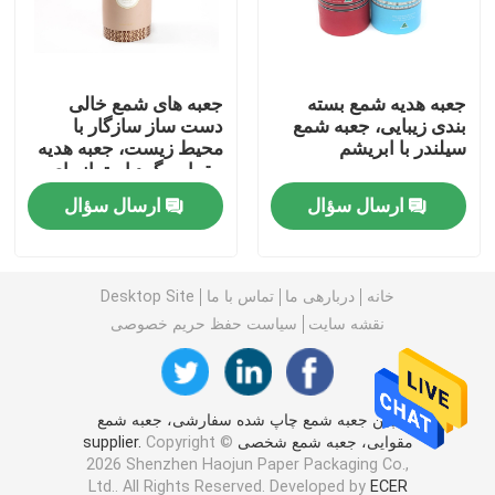
جعبه بسته بندی تاشو
جعبه هدیه شمع بسته
جعبه های شمع خالی
بندی زیبایی، جعبه شمع
دست ساز سازگار با
جعبه بسته بندی لوازم آرایشی و بهداشتی
سیلندر با ابریشم
محیط زیست، جعبه هدیه
مقوایی گرد استوانه ای
سفت و سخت
بسته بندی جعبه شاهدانه
ارسال سؤال
ارسال سؤال
جعبه بسته بندی شمع
خانه
دربارهی ما
تماس با ما
Desktop Site
نقشه سایت
سیاست حفظ حریم خصوصی
جعبه راه راه کاغذی
جعبه آب نبات مقوایی
چین جعبه شمع چاپ شده سفارشی، جعبه شمع
مقوایی، جعبه شمع شخصی supplier.
Copyright ©
2026 Shenzhen Haojun Paper Packaging Co.,
پایه نمایش مقوایی
Ltd.. All Rights Reserved. Developed by
ECER