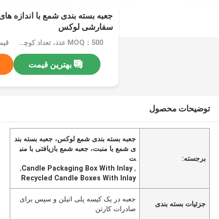
جعبه بسته بندی شمع با اندازه های
سفارشی لوکس
MOQ：500 عدد، تعداد کوچک قابل قبول است
قیمت：/PCS
بهترین قیمت
توضیحات محصول
جعبه بسته بندی شمع لوکس، جعبه بسته بند
ی شمع با منبت، جعبه شمع بازیافتی با منب
برجسته:
ت
,
Candle Packaging Box With Inlay
,
Recycled Candle Boxes With Inlay
جعبه در یک کیسه پلی اتیلن و سپس برای
جزئیات بسته بندی
صادرات کارتن